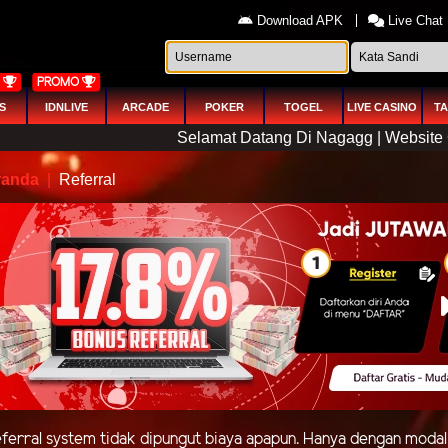
Download APK
Live Chat
O
PROMO
S
IDNLIVE
ARCADE
POKER
TOGEL
LIVE CASINO
T
Selamat Datang Di Nagagg | Website Gaming Judi Onl
randa
Referral
ferral system tidak dipungut biaya apapun. Hanya dengan modal o