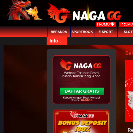
PROMO
PROM
BERANDA
SPORTBOOK
E-SPORT
SLOT
Info :
Be
Re