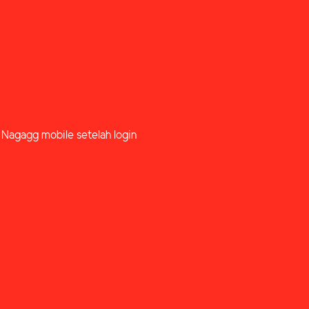
Nagagg mobile setelah login