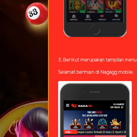
3. Berikut merupakan tampilan menu 
Selamat bermain di Nagagg mobile.