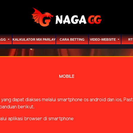
AGG
KALKULATOR MIX PARLAY
CARA BETTING
VIDEO-WEBSITE
RT
MOBILE
yang dapat diakses melalui smartphone os android dan ios, Past
 panduan berikut.
alui aplikasi browser di smartphone