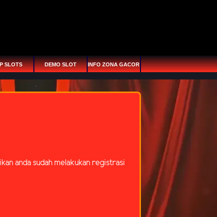
P SLOTS
DEMO SLOT
INFO ZONA GACOR
ikan anda sudah melakukan registrasi